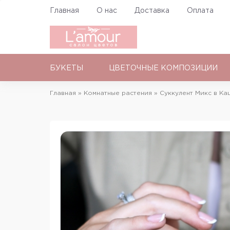
Перейти
Главная
О нас
Доставка
Оплата
к
Основная
основному
навигация
содержанию
БУКЕТЫ
ЦВЕТОЧНЫЕ КОМПОЗИЦИИ
Каталог
Главная
Комнатные растения
Суккулент Микс в Каш
Строка
навигации