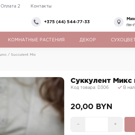
Оплата 2
Контакты
Мин
+375 (44) 544-77-33
пн-п
КОМНАТНЫЕ РАСТЕНИЯ
ДЕКОР
СУХОЦВЕ
по / Succulent Mix
Суккулент Микс 
Код товара: D306
В нал
20,00 BYN
−
+