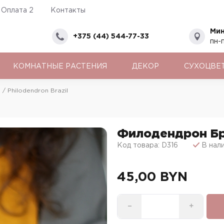
Оплата 2
Контакты
Мин
+375 (44) 544-77-33
пн-п
КОМНАТНЫЕ РАСТЕНИЯ
ДЕКОР
СУХОЦВЕ
 Philodendron Brazil
Филодендрон Бра
Код товара: D316
В нал
45,00 BYN
−
+