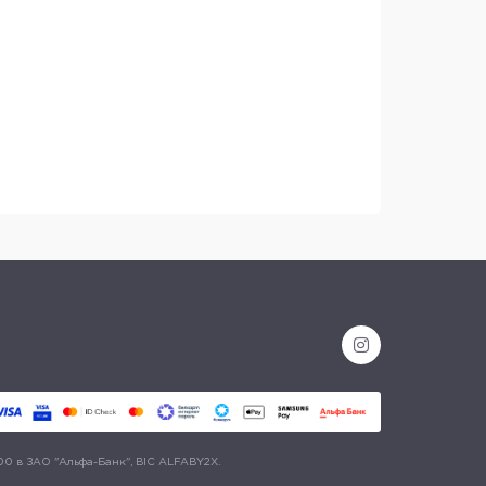
00 в ЗАО "Альфа-Банк", BIC ALFABY2X.