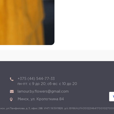
+375 (44) 544-77-33
пн-пт: с 9 до 20; сб-вс: с 10 до 20
lamour.by.flowers@gmail.com
Минск, ул. Кропоткина 84
ск, ул.Панфилова, д 3, офис 288. УНП 193911826. р/с BY66ALFA30122H641700102700