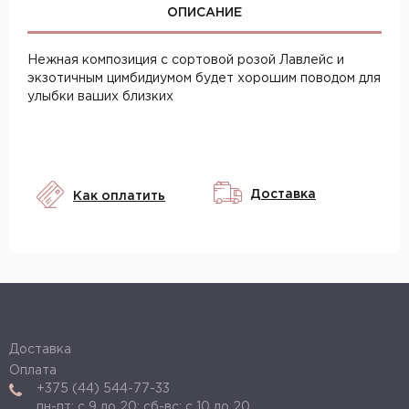
ОПИСАНИЕ
Нежная композиция с сортовой розой Лавлейс и
экзотичным цимбидиумом будет хорошим поводом для
улыбки ваших близких
Доставка
Как оплатить
Доставка
Подвал
Оплата
+375 (44) 544-77-33
пн-пт: с 9 до 20; сб-вс: с 10 до 20